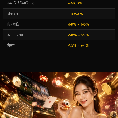
রুলেট (ইউরোপিয়ান)
~৯৭.৩%
বাকারাত
~৯৮.৯%
টিন পাত্তি
৯৪% – ৯৬%
ক্র্যাশ গেমস
৯৫% – ৯৭%
বিঙ্গো
৭৫% – ৯০%