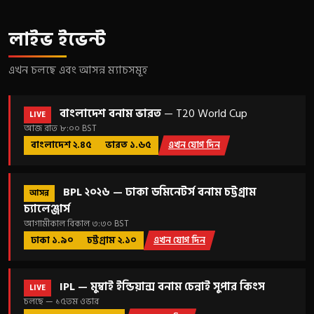
লাইভ ইভেন্ট
এখন চলছে এবং আসন্ন ম্যাচসমূহ
বাংলাদেশ বনাম ভারত
— T20 World Cup
LIVE
আজ রাত ৮:০০ BST
এখন যোগ দিন
বাংলাদেশ ২.৪৫
ভারত ১.৬৫
BPL ২০২৬ — ঢাকা ডমিনেটর্স বনাম চট্টগ্রাম
আসন্ন
চ্যালেঞ্জার্স
আগামীকাল বিকাল ৩:৩০ BST
এখন যোগ দিন
ঢাকা ১.৯০
চট্টগ্রাম ২.১০
IPL — মুম্বাই ইন্ডিয়ান্স বনাম চেন্নাই সুপার কিংস
LIVE
চলছে — ১৫তম ওভার