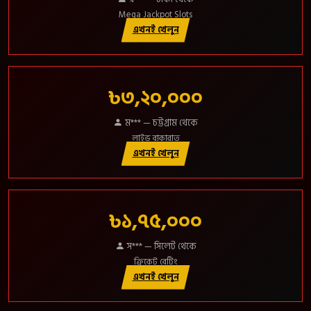
Mega Jackpot Slots
এখনই খেলুন
৳৩,২০,০০০
ম*** — চট্টগ্রাম থেকে
লাইভ বাকারাত
এখনই খেলুন
৳১,৭৫,০০০
স*** — সিলেট থেকে
ক্রিকেট বেটিং
এখনই খেলুন