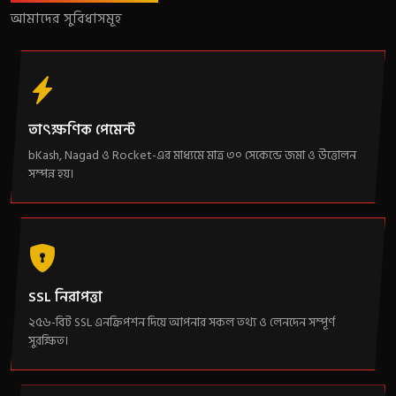
আমাদের সুবিধাসমূহ
তাৎক্ষণিক পেমেন্ট
bKash, Nagad ও Rocket-এর মাধ্যমে মাত্র ৩০ সেকেন্ডে জমা ও উত্তোলন
সম্পন্ন হয়।
SSL নিরাপত্তা
২৫৬-বিট SSL এনক্রিপশন দিয়ে আপনার সকল তথ্য ও লেনদেন সম্পূর্ণ
সুরক্ষিত।