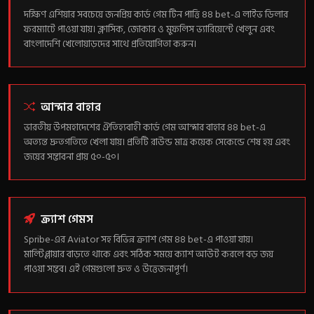
দক্ষিণ এশিয়ার সবচেয়ে জনপ্রিয় কার্ড গেম টিন পাত্তি 88 bet-এ লাইভ ডিলার
ফরম্যাটে পাওয়া যায়। ক্লাসিক, জোকার ও মুফলিস ভ্যারিয়েন্টে খেলুন এবং
বাংলাদেশি খেলোয়াড়দের সাথে প্রতিযোগিতা করুন।
আন্দার বাহার
ভারতীয় উপমহাদেশের ঐতিহ্যবাহী কার্ড গেম আন্দার বাহার 88 bet-এ
অত্যন্ত দ্রুতগতিতে খেলা যায়। প্রতিটি রাউন্ড মাত্র কয়েক সেকেন্ডে শেষ হয় এবং
জয়ের সম্ভাবনা প্রায় ৫০-৫০।
ক্র্যাশ গেমস
Spribe-এর Aviator সহ বিভিন্ন ক্র্যাশ গেম 88 bet-এ পাওয়া যায়।
মাল্টিপ্লায়ার বাড়তে থাকে এবং সঠিক সময়ে ক্যাশ আউট করলে বড় জয়
পাওয়া সম্ভব। এই গেমগুলো দ্রুত ও উত্তেজনাপূর্ণ।