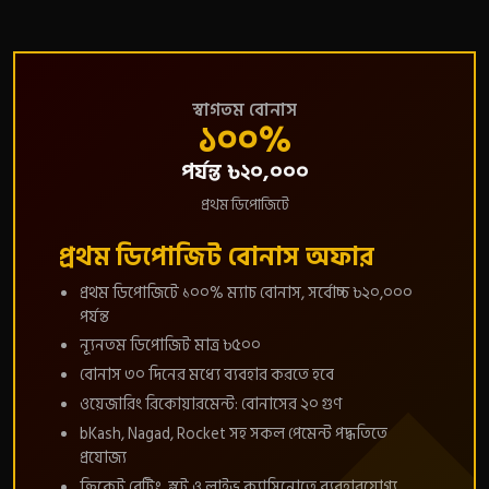
স্বাগতম বোনাস
১০০%
পর্যন্ত ৳২০,০০০
প্রথম ডিপোজিটে
প্রথম ডিপোজিট বোনাস অফার
প্রথম ডিপোজিটে ১০০% ম্যাচ বোনাস, সর্বোচ্চ ৳২০,০০০
পর্যন্ত
ন্যূনতম ডিপোজিট মাত্র ৳৫০০
বোনাস ৩০ দিনের মধ্যে ব্যবহার করতে হবে
ওয়েজারিং রিকোয়ারমেন্ট: বোনাসের ২০ গুণ
bKash, Nagad, Rocket সহ সকল পেমেন্ট পদ্ধতিতে
প্রযোজ্য
ক্রিকেট বেটিং, স্লট ও লাইভ ক্যাসিনোতে ব্যবহারযোগ্য