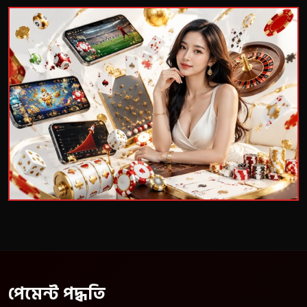
পেমেন্ট পদ্ধতি