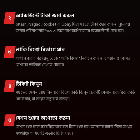
অ্যাকাউন্টে টাকা জমা করুন
২
bKash, Nagad, Rocket বা Upay দিয়ে সহজে টাকা জমা করুন। ন্যূনতম
জমার পরিমাণ মাত্র ৳১০০। জমা তাৎক্ষণিকভাবে অ্যাকাউন্টে যোগ হয়।
লাকি বিঙ্গো বিভাগে যান
৩
লগইন করার পর মেনু থেকে "লাকি বিঙ্গো" নির্বাচন করুন। চলমান ও আসন্ন
সেশনের তালিকা দেখতে পাবেন।
টিকিট কিনুন
৪
পছন্দের সেশন বেছে নিন এবং বিঙ্গো কার্ড কিনুন। একটি সেশনে একাধিক কার্ড
কেনা যায়, যা জয়ের সম্ভাবনা বাড়ায়।
সেশন শুরুর অপেক্ষা করুন
৫
সেশন শুরু হলে স্বয়ংক্রিয়ভাবে বল টানা শুরু হয়। আপনার কার্ডে মিলে যাওয়া
সংখ্যাগুলো স্বয়ংক্রিয়ভাবে চিহ্নিত হয়।