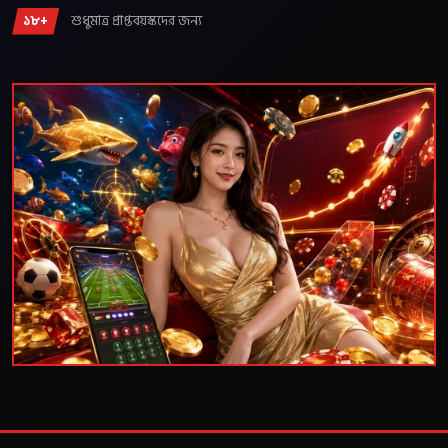
শুধুমাত্র প্রাপ্তবয়স্কদের জন্য
১৮+