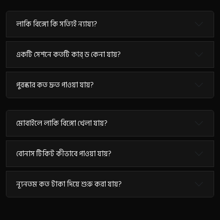
লাকি বিঙ্গো কি সত্যিই ন্যায্য?
একটি সেশনে কতটি কার্ ড কেনা যায়?
পুরস্কার কত দ্রুত পাওয়া যায়?
মোবাইলে লাকি বিঙ্গো খেলা যায়?
বোনাস টিকিট কীভাবে পাওয়া যায়?
ন্যূনতম কত টাকা দিয়ে শুরু করা যায়?