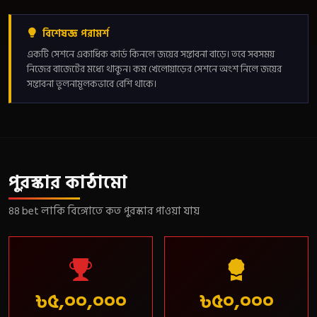
বিশেষজ্ঞ পরামর্শ
একটি সেশনে একাধিক কার্ড কিনলে জয়ের সম্ভাবনা বাড়ে। তবে সবসময়
নিজের বাজেটের মধ্যে থাকুন। কম খেলোয়াড়ের সেশনে অংশ নিলে জয়ের
সম্ভাবনা তুলনামূলকভাবে বেশি থাকে।
পুরস্কার কাঠামো
88 bet লাকি বিঙ্গোতে কত পুরস্কার পাওয়া যায়
৳৫,০০,০০০
৳৫০,০০০