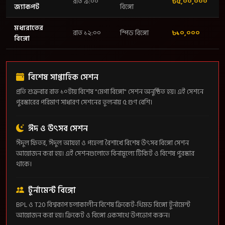
রাত ৯:০০
৳৫,০০,০০০
জ্যাকপট
বিঙ্গো
মধ্যরাতের
রাত ১২:০০
স্পিড বিঙ্গো
৳১০,০০০
বিঙ্গো
বিশেষ সাপ্তাহিক সেশন
প্রতি শুক্রবার রাত ১০টায় বিশেষ "মেগা বিঙ্গো" সেশন অনুষ্ঠিত হয়। এই সেশনে
পুরস্কারের পরিমাণ সাধারণ সেশনের তুলনায় ৫ গুণ বেশি।
ঈদ ও উৎসব সেশন
ঈদুল ফিতর, ঈদুল আযহা ও পহেলা বৈশাখে বিশেষ উৎসব বিঙ্গো সেশন
আয়োজন করা হয়। এই সেশনগুলোতে বিনামূল্যে টিকিট ও বিশেষ পুরস্কার
থাকে।
টুর্নামেন্ট বিঙ্গো
BPL ও T20 বিশ্বকাপ চলাকালীন বিশেষ ক্রিকেট-থিমড বিঙ্গো টুর্নামেন্ট
আয়োজন করা হয়। ক্রিকেট ও বিঙ্গো একসাথে উপভোগ করুন।