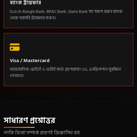
ব্যাংক ট্রান্সফার
Dutch-Bangla Bank, BRAC Bank, Islami Bank সহ সকল প্রধান ব্যাংক
থেকে সরাসরি ট্রান্সফার করুন।
Visa / Mastercard
আন্তর্জাতিক ক্রেডিট ও ডেবিট কার্ড গ্রহণযোগ্য। SSL এনক্রিপশনে সুরক্ষিত
লেনদেন।
সাধারণ প্রশ্নোত্তর
লাকি বিঙ্গো সম্পর্কে প্রায়শই জিজ্ঞাসিত প্রশ্ন