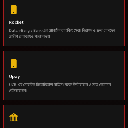
Rocket
Dutch-Bangla Bank-এর মোবাইল ব্যাংকিং সেবা। নিরাপদ ও দ্রুত লেনদেন।
গ্রামীণ এলাকায়ও সহজলভ্য।
Upay
UCB-এর মোবাইল ফিনান্সিয়াল সার্ভিস। সহজ ইন্টারফেস ও দ্রুত লেনদেন
প্রক্রিয়াকরণ।