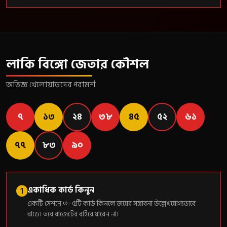
লাকি বিঙ্গো জেতার কৌশল
অভিজ্ঞ খেলোয়াড়দের পরামর্শ
৭
১৩
২৪
৩৮
৪৫
৫২
৬১
৭৭
৮৩
৯০
একাধিক কার্ড কিনুন
একটি সেশনে ৩–৫টি কার্ড কিনলে জয়ের সম্ভাবনা উল্লেখযোগ্যভাবে
বাড়ে। তবে বাজেটের বাইরে যাবেন না।