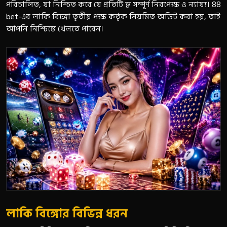
পরিচালিত, যা নিশ্চিত করে যে প্রতিটি ড্র সম্পূর্ণ নিরপেক্ষ ও ন্যায্য। 88
bet-এর লাকি বিঙ্গো তৃতীয় পক্ষ কর্তৃক নিয়মিত অডিট করা হয়, তাই
আপনি নিশ্চিন্তে খেলতে পারেন।
লাকি বিঙ্গোর বিভিন্ন ধরন