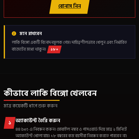
বোনাস নিন
মনে রাখবেন
লাকি বিঙ্গো একটি বিনোদনমূলক গেম। দায়িত্বশীলভাবে খেলুন এবং নির্ধারিত
বাজেটের মধ্যে থাকুন।
১৮+
কীভাবে লাকি বিঙ্গো খেলবেন
মাত্র কয়েকটি ধাপে শুরু করুন
অ্যাকাউন্ট তৈরি করুন
১
88 bet-এ নিবন্ধন করুন। মোবাইল নম্বর ও পাসওয়ার্ড দিয়ে মাত্র ২ মিনিটে
অ্যাকাউন্ট খোলা যায়। ১৮ বছরের কম বয়সীরা নিবন্ধন করতে পারবেন না।