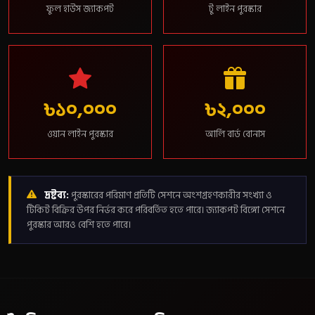
ফুল হাউস জ্যাকপট
টু লাইন পুরস্কার
৳১০,০০০
৳২,০০০
ওয়ান লাইন পুরস্কার
আর্লি বার্ড বোনাস
দ্রষ্টব্য:
পুরস্কারের পরিমাণ প্রতিটি সেশনে অংশগ্রহণকারীর সংখ্যা ও
টিকিট বিক্রির উপর নির্ভর করে পরিবর্তিত হতে পারে। জ্যাকপট বিঙ্গো সেশনে
পুরস্কার আরও বেশি হতে পারে।