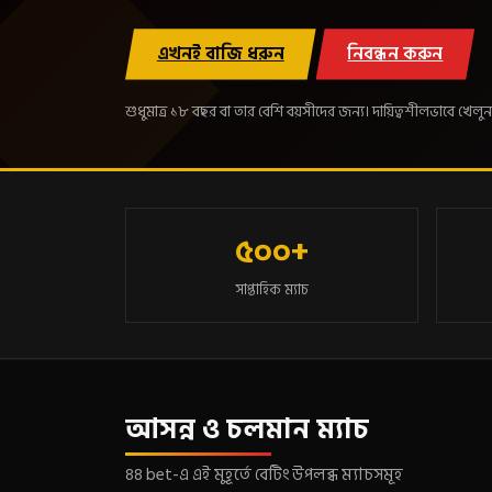
এখনই বাজি ধরুন
নিবন্ধন করুন
শুধুমাত্র ১৮ বছর বা তার বেশি বয়সীদের জন্য। দায়িত্বশীলভাবে খেলুন
৫০০+
সাপ্তাহিক ম্যাচ
আসন্ন ও চলমান ম্যাচ
88 bet-এ এই মুহূর্তে বেটিং উপলব্ধ ম্যাচসমূহ