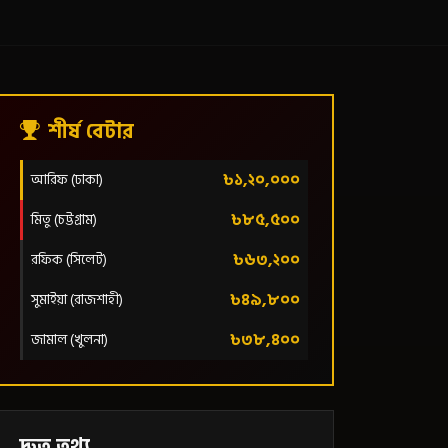
শীর্ষ বেটার
৳১,২০,০০০
আরিফ (ঢাকা)
৳৮৫,৫০০
মিতু (চট্টগ্রাম)
৳৬৩,২০০
রফিক (সিলেট)
৳৪৯,৮০০
সুমাইয়া (রাজশাহী)
৳৩৮,৪০০
জামাল (খুলনা)
দ্রুত তথ্য