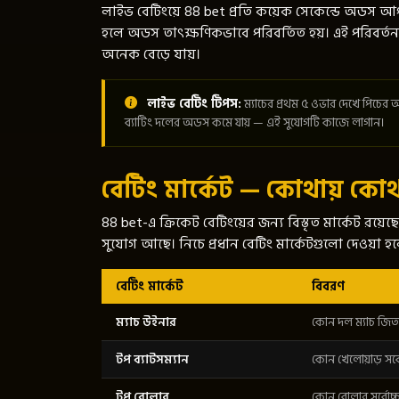
লাইভ বেটিংয়ে 88 bet প্রতি কয়েক সেকেন্ডে অডস আপ
হলে অডস তাৎক্ষণিকভাবে পরিবর্তিত হয়। এই পরিবর্তন
অনেক বেড়ে যায়।
লাইভ বেটিং টিপস:
ম্যাচের প্রথম ৫ ওভার দেখে পিচের 
ব্যাটিং দলের অডস কমে যায় — এই সুযোগটি কাজে লাগান।
বেটিং মার্কেট — কোথায় কোথ
88 bet-এ ক্রিকেট বেটিংয়ের জন্য বিস্তৃত মার্কেট রয
সুযোগ আছে। নিচে প্রধান বেটিং মার্কেটগুলো দেওয়া হ
বেটিং মার্কেট
বিবরণ
ম্যাচ উইনার
কোন দল ম্যাচ জিত
টপ ব্যাটসম্যান
কোন খেলোয়াড় সর্
টপ বোলার
কোন বোলার সর্বোচ