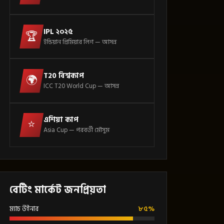
IPL ২০২৫
🏆
ইন্ডিয়ান প্রিমিয়ার লিগ — আসন্ন
T20 বিশ্বকাপ
🌍
ICC T20 World Cup — আসন্ন
এশিয়া কাপ
⭐
Asia Cup — পরবর্তী মৌসুম
বেটিং মার্কেট জনপ্রিয়তা
ম্যাচ উইনার
৮৫%