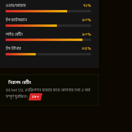
ওভার/আন্ডার
৭২%
টপ ব্যাটসম্যান
৬০%
লাইভ বেটিং
৯০%
টস উইনার
৩৫%
নিরাপদ বেটিং
88 bet SSL এনক্রিপশন ব্যবহার করে। আপনার তথ্য ও অর্থ
সম্পূর্ণ সুরক্ষিত।
১৮+