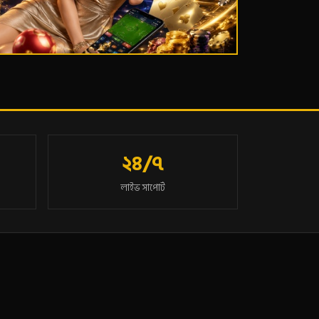
২৪/৭
লাইভ সাপোর্ট