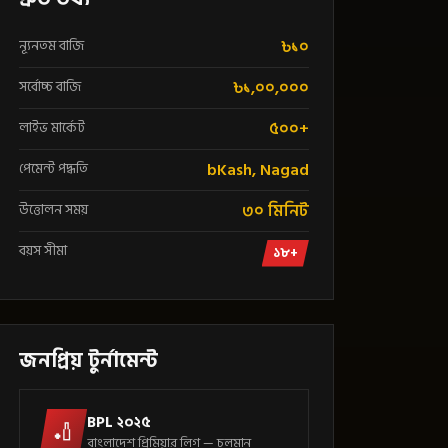
ন্যূনতম বাজি
৳১০
সর্বোচ্চ বাজি
৳১,০০,০০০
লাইভ মার্কেট
৫০০+
পেমেন্ট পদ্ধতি
bKash, Nagad
উত্তোলন সময়
৩০ মিনিট
বয়স সীমা
১৮+
জনপ্রিয় টুর্নামেন্ট
BPL ২০২৫
🏏
বাংলাদেশ প্রিমিয়ার লিগ — চলমান