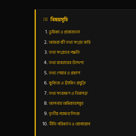
বিষয়সূচি
ভূমিকা ও প্রযোজ্যতা
আমরা কী তথ্য সংগ্রহ করি
তথ্য সংগ্রহের পদ্ধতি
তথ্য ব্যবহারের উদ্দেশ্য
তথ্য শেয়ার ও প্রকাশ
কুকিজ ও ট্র্যাকিং প্রযুক্তি
তথ্য সংরক্ষণ ও নিরাপত্তা
আপনার অধিকারসমূহ
তৃতীয় পক্ষের লিংক
নীতি পরিবর্তন ও যোগাযোগ