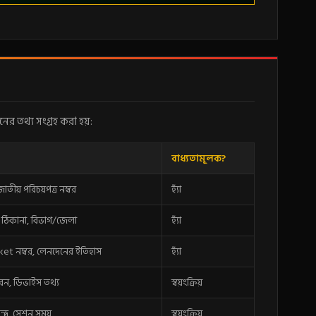
নের তথ্য সংগ্রহ করা হয়:
বাধ্যতামূলক?
জাতীয় পরিচয়পত্র নম্বর
হ্যাঁ
 ঠিকানা, বিভাগ/জেলা
হ্যাঁ
t নম্বর, লেনদেনের ইতিহাস
হ্যাঁ
ধরন, ডিভাইস তথ্য
স্বয়ংক্রিয়
ন্দ, সেশন সময়
স্বয়ংক্রিয়