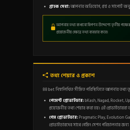
গ্রাহক সেবা:
আপনার অভিযোগ, প্রশ্ন ও সাপোর্ট 
আপনার তথ্য কখনো বিপণন উদ্দেশ্যে তৃতীয় পক্ষের কাছ
প্রয়োজনীয় ক্ষেত্রে তথ্য ব্যবহার করে।
তথ্য শেয়ার ও প্রকাশ
88 bet নিম্নলিখিত সীমিত পরিস্থিতিতে আপনার তথ্য তৃ
পেমেন্ট প্রোভাইডার:
bKash, Nagad, Rocket, Upay
প্রয়োজনীয় তথ্য শেয়ার করা হয়। এই প্রোভাইডাররা
গেম প্রোভাইডার:
Pragmatic Play, Evolution G
প্রোভাইডারদের সাথে গেমিং সেশন পরিচালনার জন্য প্