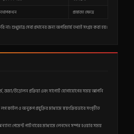
ইল কথোপকথন
প্রযোজ্য ক্ষেত্রে
া। শুধুমাত্র সেবা প্রদানের জন্য অপরিহার্য তথ্যই সংগ্রহ করা হয়।
্ম, জমা/উত্তোলন প্রক্রিয়া এবং সাপোর্ট যোগাযোগের সময় আপনি
 লগ ফাইল ও অনুরূপ প্রযুক্তির মাধ্যমে স্বয়ংক্রিয়ভাবে সংগৃহীত
ান্য পেমেন্ট পার্টনারের মাধ্যমে লেনদেন সম্পন্ন হওয়ার সময়