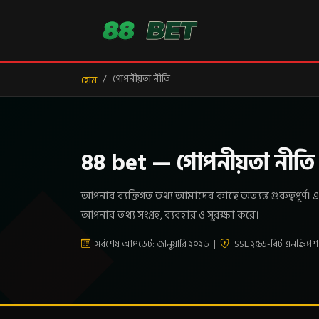
গোপনীয়তা নীতি
হোম
88 bet — গোপনীয়তা নীতি
আপনার ব্যক্তিগত তথ্য আমাদের কাছে অত্যন্ত গুরুত্বপূর্ণ
আপনার তথ্য সংগ্রহ, ব্যবহার ও সুরক্ষা করে।
সর্বশেষ আপডেট: জানুয়ারি ২০২৬ |
SSL ২৫৬-বিট এনক্রিপশন