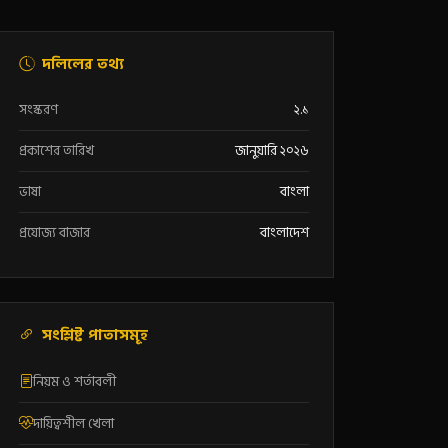
দলিলের তথ্য
সংস্করণ
২.১
প্রকাশের তারিখ
জানুয়ারি ২০২৬
ভাষা
বাংলা
প্রযোজ্য বাজার
বাংলাদেশ
সংশ্লিষ্ট পাতাসমূহ
নিয়ম ও শর্তাবলী
দায়িত্বশীল খেলা